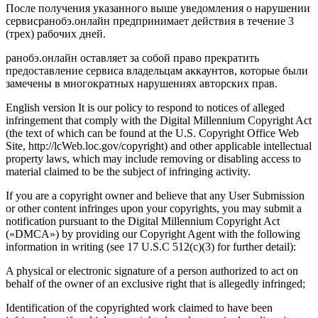
После получения указанного выше уведомления о нарушении
сервис
ранобэ.онлайн
предпринимает действия в течение 3
(трех) рабочих дней.
ранобэ.онлайн
оставляет за собой право прекратить
предоставление сервиса владельцам аккаунтов, которые были
замечены в многократных нарушениях авторских прав.
English version It is our policy to respond to notices of alleged
infringement that comply with the Digital Millennium Copyright Act
(the text of which can be found at the U.S. Copyright Office Web
Site, http://lcWeb.loc.gov/copyright) and other applicable intellectual
property laws, which may include removing or disabling access to
material claimed to be the subject of infringing activity.
If you are a copyright owner and believe that any User Submission
or other content infringes upon your copyrights, you may submit a
notification pursuant to the Digital Millennium Copyright Act
(«DMCA») by providing our Copyright Agent with the following
information in writing (see 17 U.S.C 512(c)(3) for further detail):
A physical or electronic signature of a person authorized to act on
behalf of the owner of an exclusive right that is allegedly infringed;
Identification of the copyrighted work claimed to have been